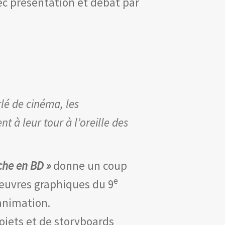
ec présentation et débat par
lé de cinéma, les
 à leur tour à l’oreille des
iche en BD »
donne un coup
e
’œuvres graphiques du 9
animation.
ojets et de storyboards