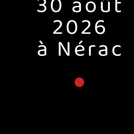
30 août
2026
à Nérac
●