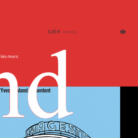
0,00
€
0 article
 les murs